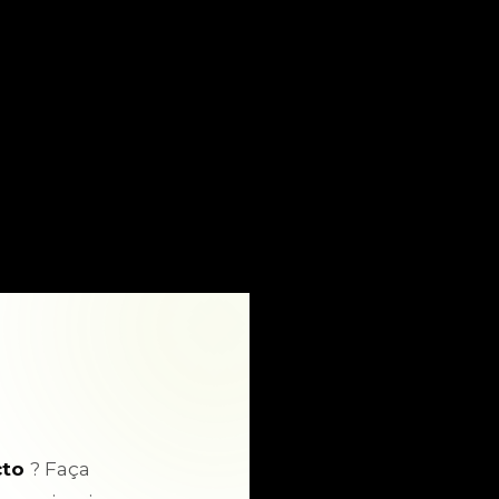
cto
? Faça