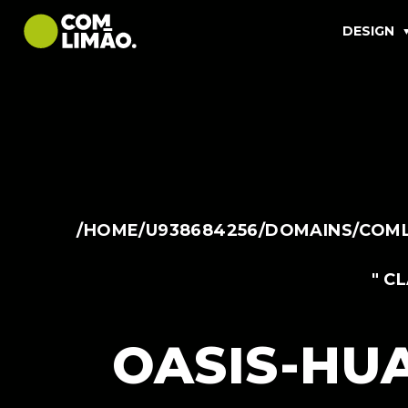
DESIGN
/HOME/U938684256/DOMAINS/COML
" C
OASIS-HU