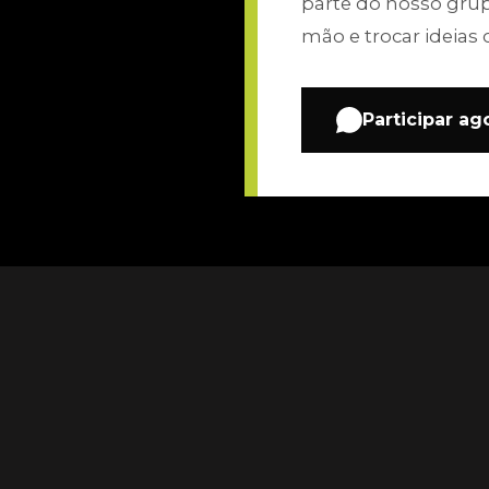
parte do nosso gru
mão e trocar ideias 
Participar ag