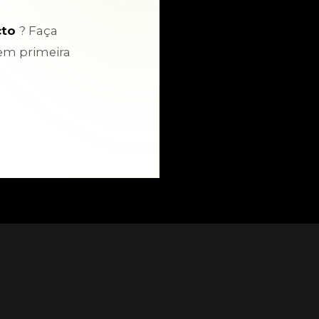
cto
? Faça
em primeira