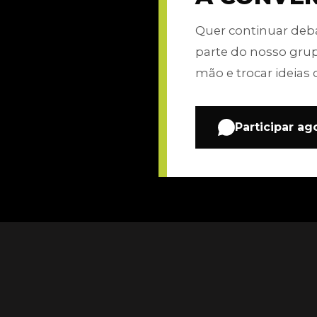
Quer continuar de
parte do nosso gru
mão e trocar ideias 
Participar ag