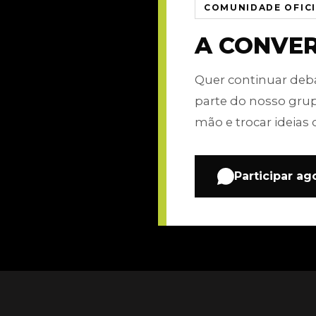
COMUNIDADE OFIC
A CONVE
Quer continuar de
parte do nosso gru
mão e trocar ideias 
Participar ag