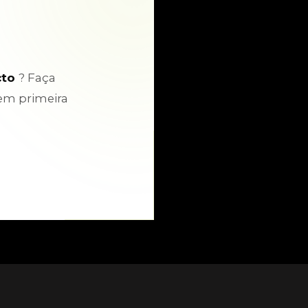
cto
? Faça
em primeira