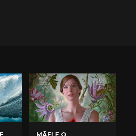
E
MÃE! E O