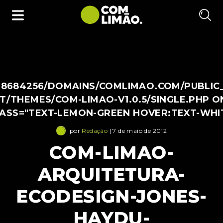
38684256/DOMAINS/COMLIMAO.COM/PUBLIC
/THEMES/COM-LIMAO-V1.0.5/SINGLE.PHP O
LASS="TEXT-LEMON-GREEN HOVER:TEXT-WHI
por
Redação
| 7 de maio de 2012
COM-LIMAO-
ARQUITETURA-
ECODESIGN-JONES-
HAYDU-