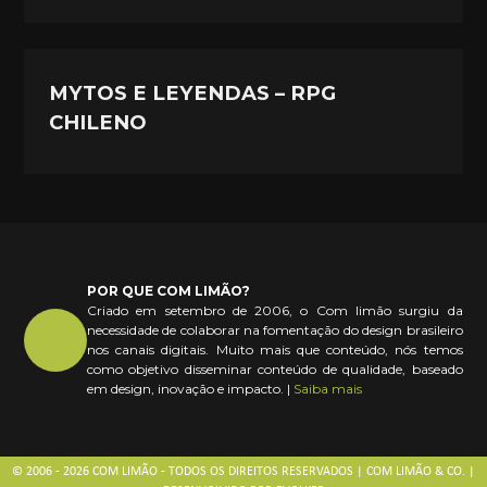
MYTOS E LEYENDAS – RPG
CHILENO
POR QUE COM LIMÃO?
Criado em setembro de 2006, o Com limão surgiu da
necessidade de colaborar na fomentação do design brasileiro
nos canais digitais. Muito mais que conteúdo, nós temos
como objetivo disseminar conteúdo de qualidade, baseado
em design, inovação e impacto. |
Saiba mais
© 2006 - 2026 COM LIMÃO - TODOS OS DIREITOS RESERVADOS | COM LIMÃO & CO. |