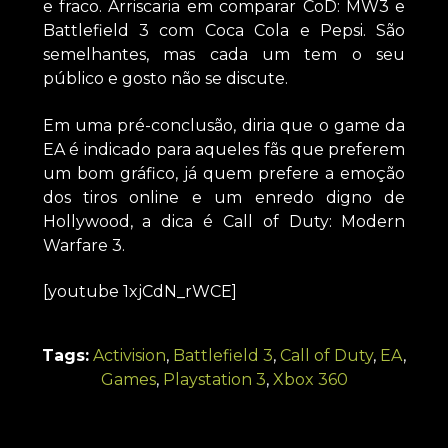
e fraco. Arriscaria em comparar CoD: MW3 e
Battlefield 3 com Coca Cola e Pepsi. São
semelhantes, mas cada um tem o seu
público e gosto não se discute.
Em uma pré-conclusão, diria que o game da
EA é indicado para aqueles fãs que preferem
um bom gráfico, já quem prefere a emoção
dos tiros online e um enredo digno de
Hollywood, a dica é Call of Duty: Modern
Warfare 3.
[youtube 1xjCdN_rWCE]
Tags:
Activision
,
Battlefield 3
,
Call of Duty
,
EA
,
Games
,
Playstation 3
,
Xbox 360