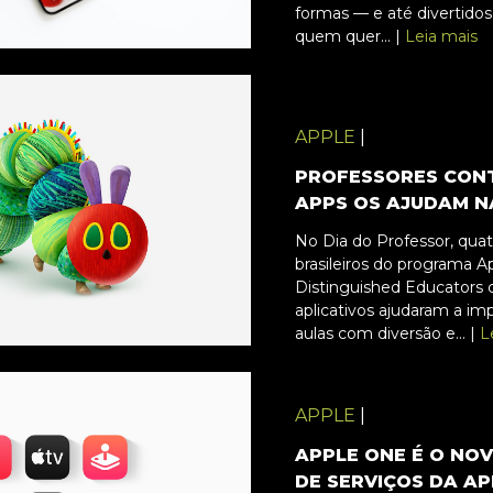
formas — e até divertidos
quem quer... |
Leia mais
APPLE
|
PROFESSORES CON
APPS OS AJUDAM N
No Dia do Professor, qua
brasileiros do programa A
Distinguished Educators 
aplicativos ajudaram a imp
aulas com diversão e... |
L
APPLE
|
APPLE ONE É O NO
DE SERVIÇOS DA AP