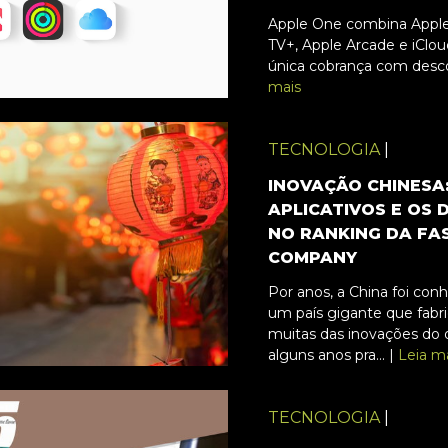
Apple One combina Apple
TV+, Apple Arcade e iCl
única cobrança com desc
mais
TECNOLOGIA
|
INOVAÇÃO CHINESA:
APLICATIVOS E OS
NO RANKING DA FA
COMPANY
Por anos, a China foi conh
um país gigante que fabr
muitas das inovações do 
alguns anos pra... |
Leia m
TECNOLOGIA
|