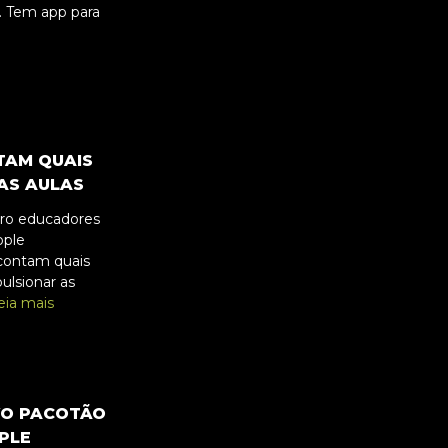
. Tem app para
TAM QUAIS
AS AULAS
tro educadores
pple
contam quais
ulsionar as
eia mais
VO PACOTÃO
PLE