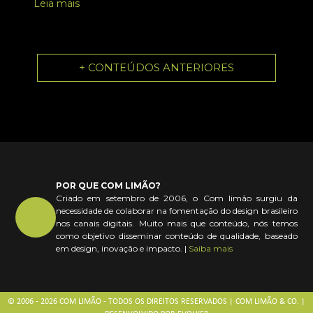
Leia mais
+ CONTEÚDOS ANTERIORES
POR QUE COM LIMÃO?
Criado em setembro de 2006, o Com limão surgiu da
necessidade de colaborar na fomentação do design brasileiro
nos canais digitais. Muito mais que conteúdo, nós temos
como objetivo disseminar conteúdo de qualidade, baseado
em design, inovação e impacto. |
Saiba mais
© 2006 - 2026 COM LIMÃO - TODOS OS DIREITOS RESERVADOS | COM LIMÃO & CO. |