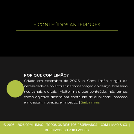
+ CONTEÚDOS ANTERIORES
POR QUE COM LIMÃO?
Criado em setembro de 2006, o Com limão surgiu da
necessidade de colaborar na fomentação do design brasileiro
nos canais digitais. Muito mais que conteúdo, nós temos
como objetivo disseminar conteúdo de qualidade, baseado
em design, inovação e impacto. |
Saiba mais
© 2006 - 2026 COM LIMÃO - TODOS OS DIREITOS RESERVADOS | COM LIMÃO & CO. |
DESENVOLVIDO POR
EVOLKER