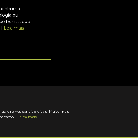
m nenhuma
ologia ou
tão bonita, que
 |
Leia mais
ileiro nos canais digitais. Muito mais
impacto. |
Saiba mais