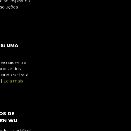
 se inspirar na
 soluções
IS: UMA
visuais entre
nos e dos
uando se trata
 |
Leia mais
OS DE
BEN WU
do luz artificial