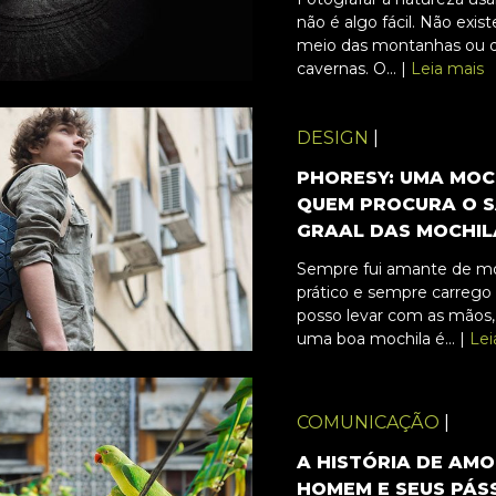
não é algo fácil. Não exi
meio das montanhas ou 
cavernas. O... |
Leia mais
DESIGN
|
PHORESY: UMA MOC
QUEM PROCURA O 
GRAAL DAS MOCHIL
Sempre fui amante de mo
prático e sempre carrego
posso levar com as mãos,
uma boa mochila é... |
Lei
COMUNICAÇÃO
|
A HISTÓRIA DE AM
HOMEM E SEUS PÁS