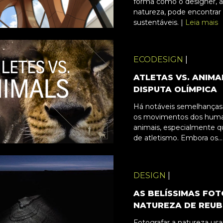
forma como o designer, ao
natureza, pode encontrar
sustentáveis. |
Leia mais
ECODESIGN
|
ATLETAS VS. ANIMA
DISPUTA OLÍMPICA
Há notáveis semelhanças 
os movimentos dos huma
animais, especialmente q
de atletismo. Embora os...
DESIGN
|
AS BELÍSSIMAS FOT
NATUREZA DE REU
Fotografar a natureza usan