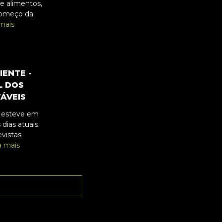
de alimentos,
começo da
mais
IENTE -
L DOS
ÁVEIS
 esteve em
dias atuais.
vistas
a mais