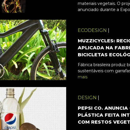
materiais vegetais. O proj
anunciado durante a Expo.
ECODESIGN
|
MUZZICYCLES: REC
APLICADA NA FABR
BICICLETAS ECOLÓ
Fábrica brasileira produz b
sustentáveis com garrafa
mais
DESIGN
|
PEPSI CO. ANUNCI
PLÁSTICA FEITA IN
COM RESTOS VEGET