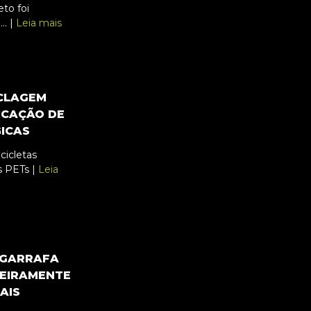
eto foi
.. |
Leia mais
ICLAGEM
ICAÇÃO DE
GICAS
icicletas
s PETs |
Leia
A GARRAFA
TEIRAMENTE
AIS