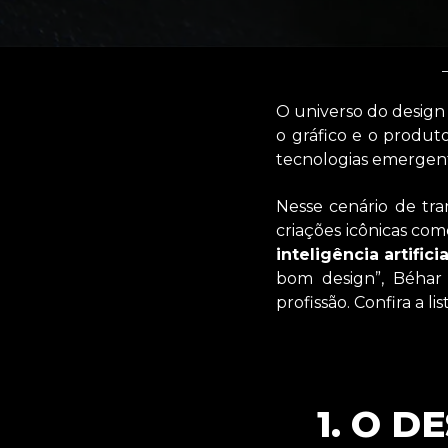
O universo do desig
o gráfico e o produt
tecnologias emergentes
Nesse cenário de tr
criações icônicas co
inteligência artificia
bom design”, Béha
profissão. Confira a lis
1. O 