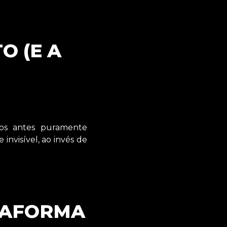
O (E A
)
tos antes puramente
nvisível, ao invés de
ATAFORMA