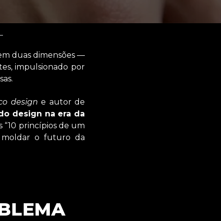
 em duas dimensões —
tes, impulsionado por
sas.
co design
e autor de
 do design na era da
s “10 princípios de um
moldar o futuro da
OBLEMA