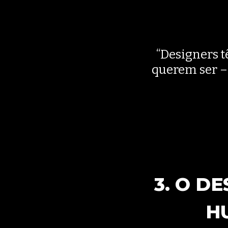
“Designers t
querem ser –
3. O D
H