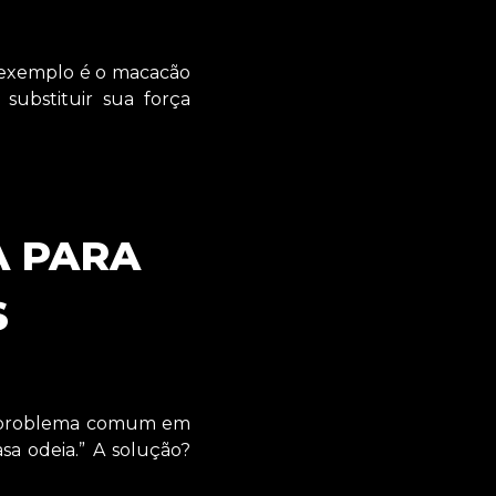
 exemplo é o macacão
substituir sua força
A PARA
S
a o problema comum em
sa odeia.” A solução?