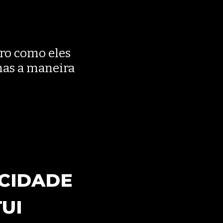
uro como eles
nas a maneira
ACIDADE
UI