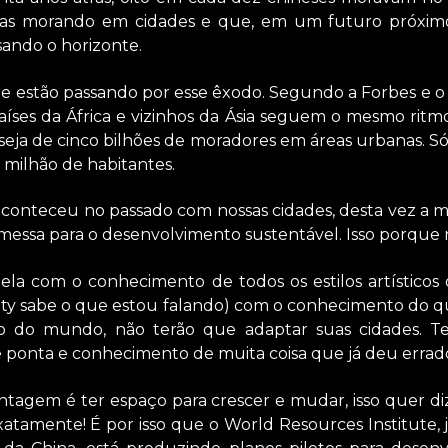
soas morando em cidades e que, em um futuro próximo
sando o horizonte.
ue estão passando por esse êxodo. Segundo a Forbes e
aíses da África e vizinhos da Ásia seguem o mesmo rit
seja de cinco bilhões de moradores em áreas urbanas. Só
milhão de habitantes.
aconteceu no passado com nossas cidades, desta vez a
ssa para o desenvolvimento sustentável. Isso porque n
ela com o conhecimento de todos os estilos artístico
ity sabe o que estou falando) com o conhecimento do que
to do mundo, não terão que adaptar suas cidades. Te
 ponta e conhecimento de muita coisa que já deu errad
vantagem é ter espaço para crescer e mudar, isso quer 
Exatamente! É por isso que o World Resources Institute