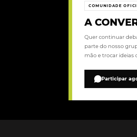
COMUNIDADE OFIC
A CONVE
Quer continuar de
parte do nosso gru
mão e trocar ideias 
Participar ag