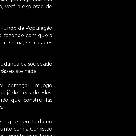
, verá a explosão de
 o Fundo de População
mo, fazendo com que a
 na China, 221 cidades
 mudança da sociedade
ão existe nada.
s ou começar um jogo
 já deu errado. Eles,
rão que construí-las
o.
dizer que nem tudo no
, junto com a Comissão