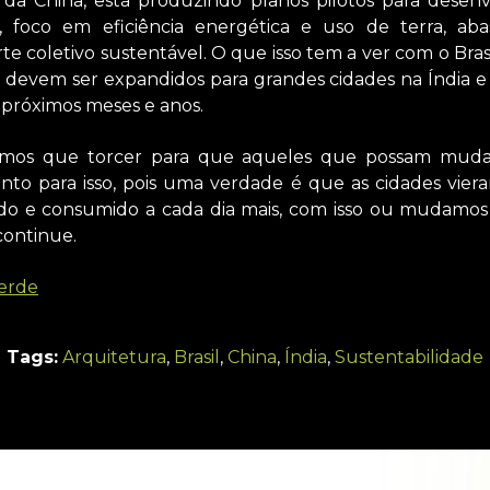
da China, está produzindo planos pilotos para desen
, foco em eficiência energética e uso de terra, ab
rte coletivo sustentável. O que isso tem a ver com o Bra
s devem ser expandidos para grandes cidades na Índia e 
s próximos meses e anos.
mos que torcer para que aqueles que possam muda
to para isso, pois uma verdade é que as cidades viera
do e consumido a cada dia mais, com isso ou mudamos
ontinue.
erde
Tags:
Arquitetura
,
Brasil
,
China
,
Índia
,
Sustentabilidade