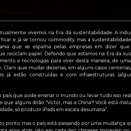
ualmente vivemos na Era da sustentabilidade. A industri
 ficar e já se tornou commodity, mas a sustentabilidade
mania que se espalha pelas empresas em dizer que
que reciclam papel. Defendo que estamos na Era da sus
mento e tecnologias para viver desta maneira, de uma
. Claro que mudar dezenas, em alguns casos centenas, 
des já estão construídas e com infraestruturas (algu
 país que pode ensinar o mundo ou levar tudo isso real
Sei que alguns dirão “Victor, mas a China?! Você está m
idade, só produzir iPads em escala desumana”.
to ponto, mas o país está passando por uma mudança qu
ta anos atrás, oito em cada dez chineses moravam no 