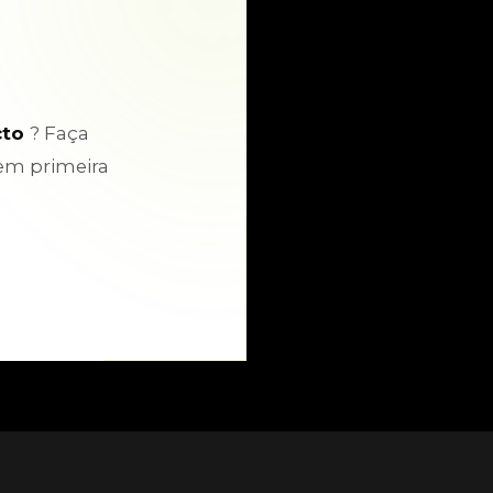
cto
? Faça
em primeira