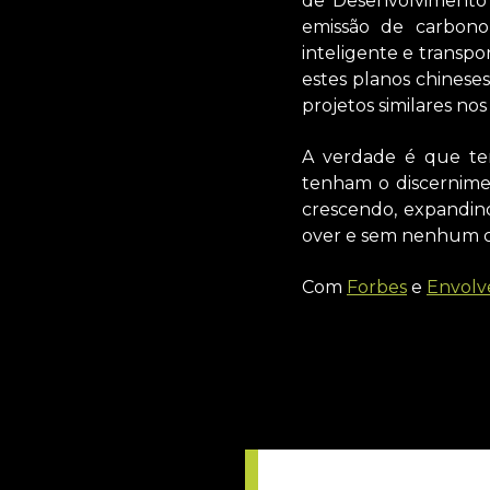
de Desenvolvimento 
emissão de carbono
inteligente e transpo
estes planos chinese
projetos similares no
A verdade é que te
tenham o discernimen
crescendo, expandin
over e sem nenhum c
Com
Forbes
e
Envolv