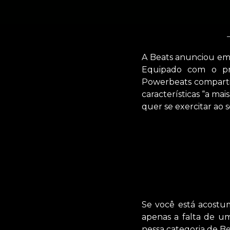
A Beats anunciou em 
Equipado com o pr
Powerbeats compartil
características “a m
quer se exercitar ao 
Se você está acostu
apenas a falta de u
nessa categoria de B