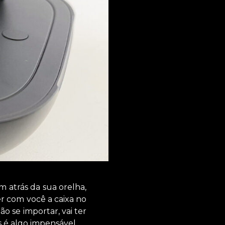
atrás da sua orelha,
er com você a caixa no
o se importar, vai ter
s é algo impensável.