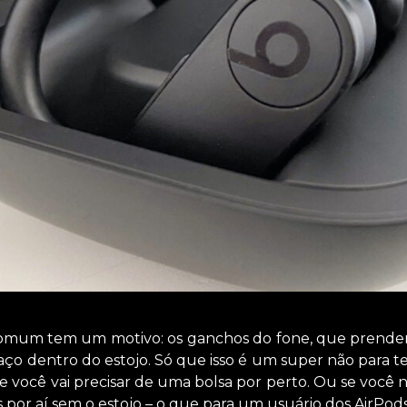
omum tem um motivo: os ganchos do fone, que prendem 
ço dentro do estojo. Só que isso é um super não para t
 você vai precisar de uma bolsa por perto. Ou se você nã
 por aí sem o estojo – o que para um usuário dos AirPod