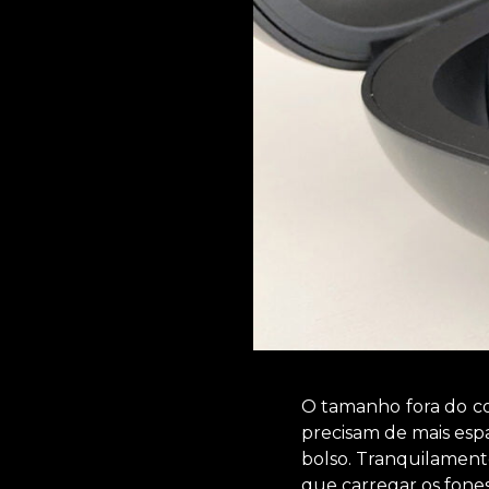
O tamanho fora do c
precisam de mais espa
bolso. Tranquilamente
que carregar os fones