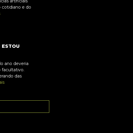
as artificiais
 cotidiano e do
s
U ESTOU
do ano deveria
facultativo.
erando das
ais