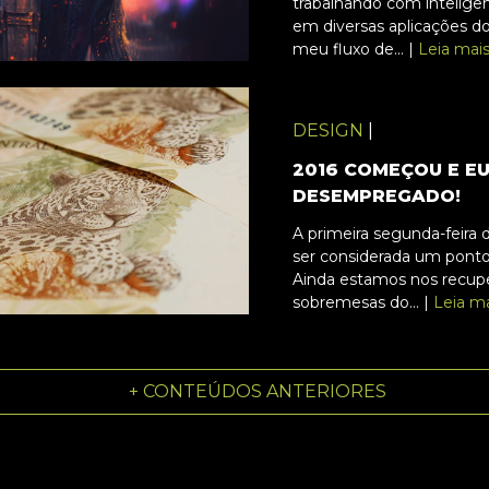
trabalhando com inteligênci
em diversas aplicações do
meu fluxo de... |
Leia mai
DESIGN
|
2016 COMEÇOU E E
DESEMPREGADO!
A primeira segunda-feira 
ser considerada um ponto 
Ainda estamos nos recup
sobremesas do... |
Leia m
+ CONTEÚDOS ANTERIORES