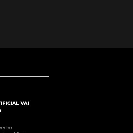
IFICIAL VAI
S
 venho