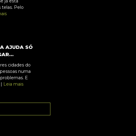
 já está
s telas. Pelo
ais
 A AJUDA SÓ
AR...
res cidades do
 pessoas numa
problemas. E
 |
Leia mais