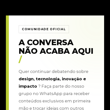
COMUNIDADE OFICIAL
A CONVERSA
NÃO ACABA AQUI
/
Quer continuar debatendo sobre
design, tecnologia, inovação e
impacto
? Faça parte do nosso
grupo no WhatsApp para receber
conteúdos exclusivos em primeira
mão e trocar ideias com outros