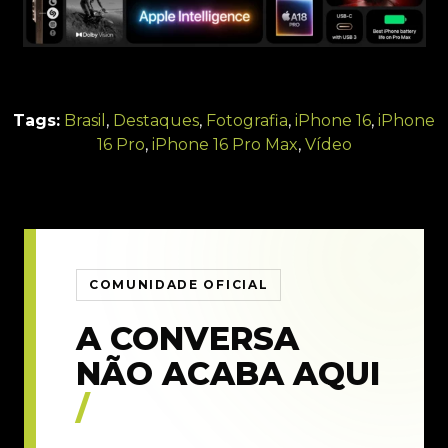
Tags:
Brasil
,
Destaques
,
Fotografia
,
iPhone 16
,
iPhone
16 Pro
,
iPhone 16 Pro Max
,
Vídeo
COMUNIDADE OFICIAL
A CONVERSA
NÃO ACABA AQUI
/