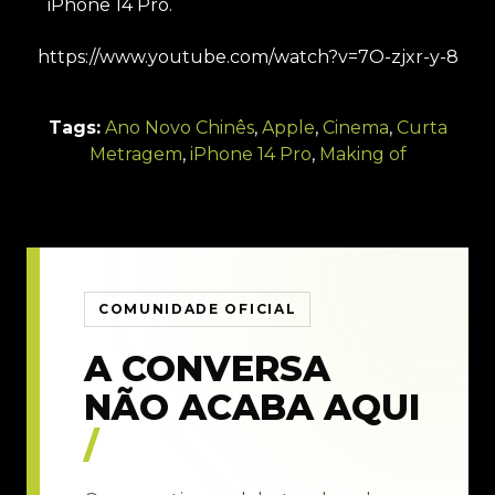
iPhone 14 Pro.
https://www.youtube.com/watch?v=7O-zjxr-y-8
Tags:
Ano Novo Chinês
,
Apple
,
Cinema
,
Curta
Metragem
,
iPhone 14 Pro
,
Making of
COMUNIDADE OFICIAL
A CONVERSA
NÃO ACABA AQUI
/