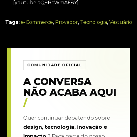
[youtube aQ9BcWmAF8Y]
Tags:
e-Commerce
,
Provador
,
Tecnologia
,
Vestuário
COMUNIDADE OFICIAL
A CONVERSA
NÃO ACABA AQUI
/
Quer continuar debatendo sobre
design, tecnologia, inovação e
impacto
? Faça parte do nosso