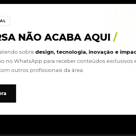
IAL
RSA NÃO ACABA AQUI
/
batendo sobre
design, tecnologia, inovação e impa
po no WhatsApp para receber conteúdos exclusivos 
com outros profissionais da área.
ora