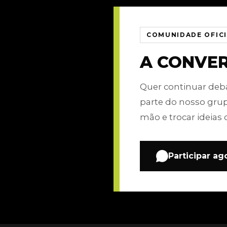
COMUNIDADE OFIC
A CONVE
Quer continuar de
parte do nosso gru
mão e trocar ideias 
Participar ag