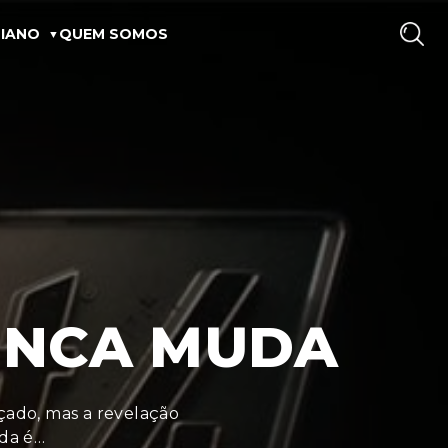
IANO
QUEM SOMOS
NUNCA MUDA
nçado, mas a revelação
nda é…