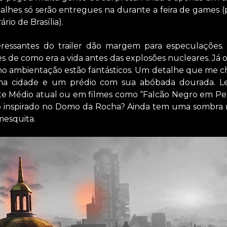
alhes só serão entregues na durante a feira de games (p
rio de Brasília).
eressantes do trailer dão margem para especulaçõe
s de como era a vida antes das explosões nucleares. Já o
mo ambientação estão fantásticos. Um detalhe que me c
ma cidade e um prédio com sua abóbada dourada. 
te Médio atual ou em filmes como “Falcão Negro em Peri
 inspirado no Domo da Rocha? Ainda tem uma sombra
esquita.