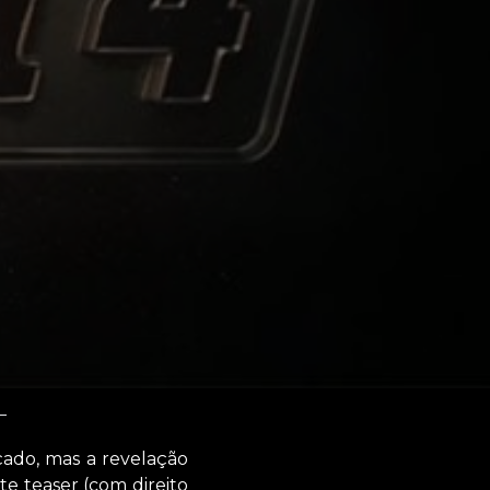
çado, mas a revelação
e teaser (com direito