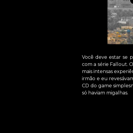
Você deve estar se 
com a série Fallout.
mais intensas experiê
irmão e eu revesáva
CD do game simplesme
só haviam migalhas.