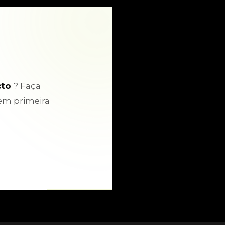
cto
? Faça
em primeira