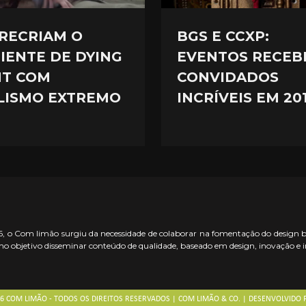
 RECRIAM O
BGS E CCXP:
IENTE DE DYING
EVENTOS RECEB
HT COM
CONVIDADOS
LISMO EXTREMO
INCRÍVEIS EM 20
 o Com limão surgiu da necessidade de colaborar na fomentação do design bras
o objetivo disseminar conteúdo de qualidade, baseado em design, inovação e 
26 COM LIMÃO - TODOS OS DIREITOS RESERVADOS | COM LIMÃO & CO. | DESENVOLVIDO