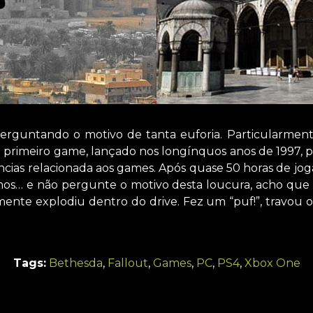
perguntando o motivo de tanta euforia. Particularment
 O primeiro game, lançado nos longínquos anos de 1997,
ncias relacionada aos games. Após quase 50 horas de jo
mos… e não pergunte o motivo desta loucura, acho que 
nte explodiu dentro do drive. Fez um “puf!”, travou 
Tags:
Bethesda
,
Fallout
,
Games
,
PC
,
PS4
,
Xbox One