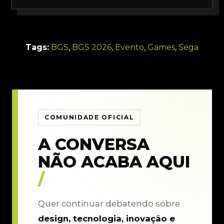
Tags:
BGS
,
BGS 2026
,
Evento
,
Games
,
Sega
COMUNIDADE OFICIAL
A CONVERSA
NÃO ACABA AQUI
/
Quer continuar debatendo sobre
design, tecnologia, inovação e