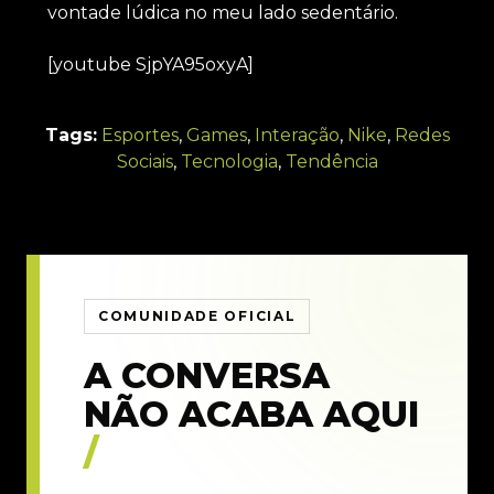
vontade lúdica no meu lado sedentário.
[youtube SjpYA95oxyA]
Tags:
Esportes
,
Games
,
Interação
,
Nike
,
Redes
Sociais
,
Tecnologia
,
Tendência
COMUNIDADE OFICIAL
A CONVERSA
NÃO ACABA AQUI
/