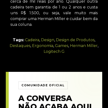
cerca de mil reais por ano. Qualquer outra
cadeira tem garantia de 1 ou 2 anos e custa
uns R$ 1.500, ou seja, vale muito mais
comprar uma Herman Miller e cuidar bem da
sua coluna.
Tags:
Cadeira
,
Design
,
Design de Produtos
,
Destaques
,
Ergonomia
,
Games
,
Herman Miller
,
Logitech G
COMUNIDADE OFICIAL
A CONVERSA
NÃO ACABA AQUI