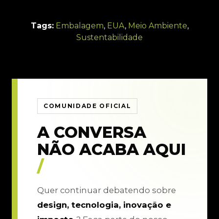
Tags:
Embalagem
,
EUA
,
Meio Ambiente
,
Sustentabilidade
COMUNIDADE OFICIAL
A CONVERSA
NÃO ACABA AQUI
/
Quer continuar debatendo sobre
design, tecnologia, inovação e