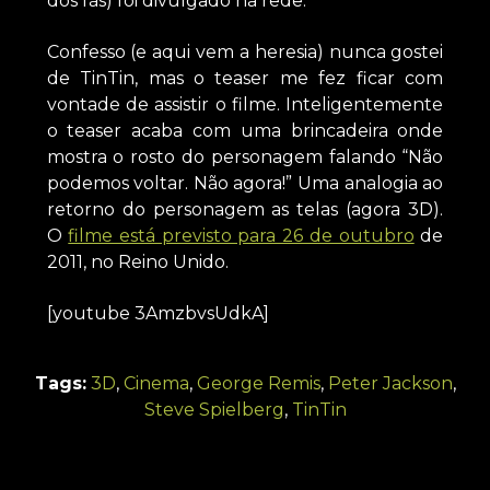
dos fãs) foi divulgado na rede.
Confesso (e aqui vem a heresia) nunca gostei
de TinTin, mas o teaser me fez ficar com
vontade de assistir o filme. Inteligentemente
o teaser acaba com uma brincadeira onde
mostra o rosto do personagem falando “Não
podemos voltar. Não agora!” Uma analogia ao
retorno do personagem as telas (agora 3D).
O
filme está previsto para 26 de outubro
de
2011, no Reino Unido.
[youtube 3AmzbvsUdkA]
Tags:
3D
,
Cinema
,
George Remis
,
Peter Jackson
,
Steve Spielberg
,
TinTin