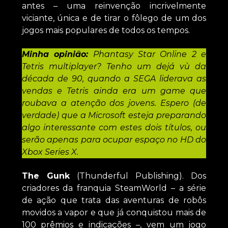
antes – uma reinvenção incrivelmente
viciante, única e de tirar o fôlego de um dos
jogos mais populares de todos os tempos.
Minha opinião:
Phantasy Star Online 2 e
Tetris multiplayer? Tenho um dejá vù da
década de 90, quando a SEGA liderava as
vendas e Tetris ainda era um game que
roubava a atenção dos jovens. Espero (de
verdade) que a Microsoft esteja preparando
algo interessante com estes dois títulos, ou
serão apenas para ocupar espaço no HD do
Xbox Series X.
The Gunk
(Thunderful Publishing). Dos
criadores da franquia SteamWorld – a série
de ação que trata das aventuras de robôs
movidos a vapor e que já conquistou mais de
100 prêmios e indicações –, vem um jogo