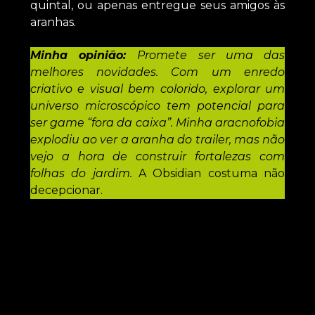
quintal, ou apenas entregue seus amigos às
aranhas.
Minha opinião:
Promete ser uma das
melhores novidades. Com um enredo
criativo e visual bem colorido, explorar um
universo microscópico tem potencial para
ser game “fora da caixa”. Minha aracnofobia
explodiu ao ver a aranha do trailer, mas não
vejo a hora de construir fortalezas com
folhas do jardim.
A Obsidian costuma não
decepcionar.