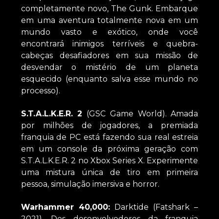
completamente novo, The Gunk. Embarque
em uma aventura totalmente nova em um
mundo vasto e exótico, onde você
encontrará inimigos terríveis e quebra-
cabeças desafiadores em sua missão de
desvendar o mistério de um planeta
esquecido (enquanto salva esse mundo no
processo).
S.T.A.L.K.E.R. 2
(GSC Game World). Amada
por milhões de jogadores, a premiada
franquia de PC está fazendo sua real estreia
em um console da próxima geração com
S.T.A.L.K.E.R. 2 no Xbox Series X. Experimente
uma mistura única de tiro em primeira
pessoa, simulação imersiva e horror.
Warhammer 40,000:
Darktide (Fatshark –
2021). Dos desenvolvedores da franquia