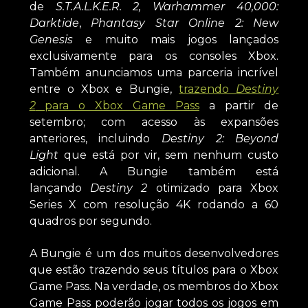
de
S.T.A.L.K.E.R. 2, Warhammer 40,000:
Darktide
,
Phantasy Star Online 2: New
Genesis
e muito mais jogos lançados
exclusivamente para os consoles Xbox.
Também anunciamos uma parceria incrível
entre o Xbox e Bungie,
trazendo
Destiny
2
para o Xbox Game Pass
a partir de
setembro; com acesso às expansões
anteriores, incluindo
Destiny 2: Beyond
Light
que está por vir, sem nenhum custo
adicional. A Bungie também está
lançando
Destiny 2
otimizado para Xbox
Series X com resolução 4K rodando a 60
quadros por segundo.
A Bungie é um dos muitos desenvolvedores
que estão trazendo seus títulos para o Xbox
Game Pass. Na verdade, os membros do Xbox
Game Pass poderão jogar todos os jogos em