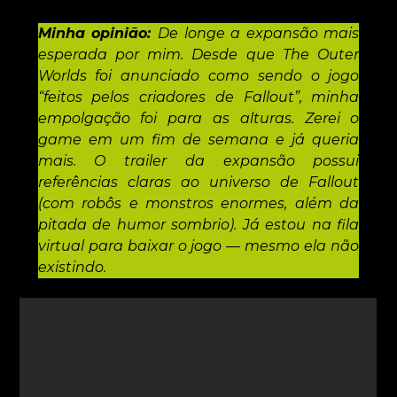
Minha opinião:
De longe a expansão mais
esperada por mim. Desde que The Outer
Worlds foi anunciado como sendo o jogo
“feitos pelos criadores de Fallout”, minha
empolgação foi para as alturas. Zerei o
game em um fim de semana e já queria
mais. O trailer da expansão possui
referências claras ao universo de Fallout
(com robôs e monstros enormes, além da
pitada de humor sombrio). Já estou na fila
virtual para baixar o jogo — mesmo ela não
existindo.