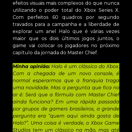
efeitos visuais mais complexos do que nunca
utilizando o poder total do Xbox Series X.
Com perfeitos 60 quadros por segundo
travados para a campanha e a liberdade de
explorar um anel Halo que é várias vezes
maior que os dois últimos jogos juntos, o
game vai colocar os jogadores no próximo
capítulo da jornada do Master Chief.
Minha opinião:
Halo é um clássico do Xbox.
Com a chegada de um novo console, é
normal esperarmos que a franquia traga
uma novidade. Mas a pergunta que fica no
ar é: Será que a fórmula com Master Chief
ainda funciona? Em uma rápida passada
por grupos de gamers brasileiros, a grande
pergunta era “quem aqui ainda gosta de
Halo?”. Uma coisa é verdade, o Xbox Game
Studios tem um clássico na mão, mas até