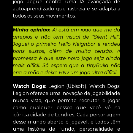
jogo. Jogue contra uma IA avançada de
autoaprendizado que rastreia e se adapta a
todos os seus movimentos.
Minha opinião:
Aí está um jogo que me dá
arrepios e não tem visual de “Silent Hill”.
Joguei o primeiro Hello Neighbor e rendeu
bons sustos, além de muita tensão. A
promessa é que este novo jogo seja ainda
mais difícil. Só espero que a tinyBuild não
erre a mão e deixe HN2 um jogo ultra difícil.
Watch Dogs:
Legion (Ubisoft). Watch Dogs:
Legion oferece uma inovação de jogabilidade
nunca vista, que permite recrutar e jogar
como qualquer pessoa que você vê na
icônica cidade de Londres. Cada personagem
desse mundo aberto é jogável, e todos têm
uma história de fundo, personalidade e