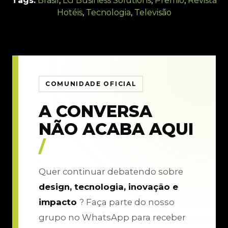
Tags:
Brasil
,
LG Business Solutions
,
Prêmio
,
Revista
Hotéis
,
Tecnologia
,
Televisão
COMUNIDADE OFICIAL
A CONVERSA
NÃO ACABA AQUI
/
Quer continuar debatendo sobre
design, tecnologia, inovação e
impacto
? Faça parte do nosso
grupo no WhatsApp para receber