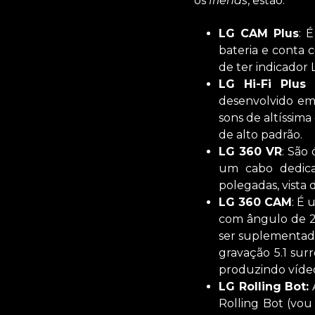
os
friends
, estão:
LG CAM Plus
: 
bateria e conta c
de ter indicador
LG Hi-Fi Plu
desenvolvido em
sons de altíssima
de alto padrão.
LG 360 VR
: São
um cabo dedic
polegadas, vista 
LG 360 CAM
: É
com ângulo de 2
ser suplementada
gravação 5.1 sur
produzindo vídeo
LG Rolling Bot:
A
Rolling Bot (vou