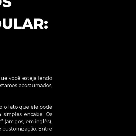
OS
ULAR:
que você esteja lendo
estamos acostumados,
o o fato que ele pode
 simples encaixe. Os
 (amigos, em inglês),
de customização. Entre