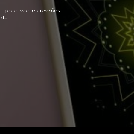
 o processo de previsões
 de…