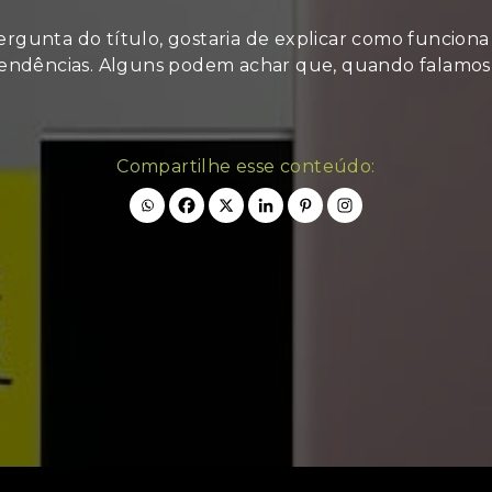
rgunta do título, gostaria de explicar como funciona
tendências. Alguns podem achar que, quando falamos
Compartilhe esse conteúdo: