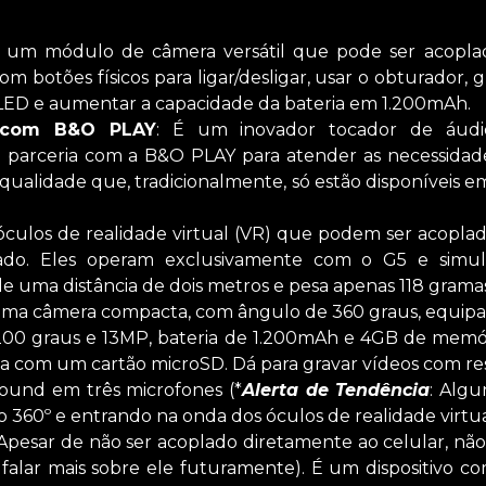
É um módulo de câmera versátil que pode ser acoplad
om botões físicos para ligar/desligar, usar o obturador, 
 LED e aumentar a capacidade da bateria em 1.200mAh.
s com B&O PLAY
: É um inovador tocador de áudio
 parceria com a B&O PLAY para atender as necessida
 qualidade que, tradicionalmente, só estão disponíveis em
 óculos de realidade virtual (VR) que podem ser acopla
ado. Eles operam exclusivamente com o G5 e sim
de uma distância de dois metros e pesa apenas 118 gramas
 uma câmera compacta, com ângulo de 360 graus, equip
00 graus e 13MP, bateria de 1.200mAh e 4GB de memór
 com um cartão microSD. Dá para gravar vídeos com re
round em três microfones (*
Alerta de Tendência
: Algu
 360º e entrando na onda dos óculos de realidade virtua
pesar de não ser acoplado diretamente ao celular, não 
 falar mais sobre ele futuramente). É um dispositivo 