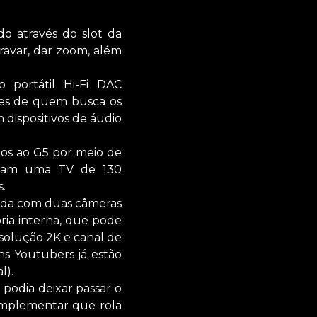
o através do slot da
gravar, dar zoom, além
 portátil Hi-Fi DAC
des de quem busca os
 dispositivos de áudio
dos ao G5 por meio de
ulam uma TV de 130
.
ada com duas câmeras
ia interna, que pode
solução 2K e canal de
ns Youtubers já estão
l).
podia deixar passar o
complementar que rola