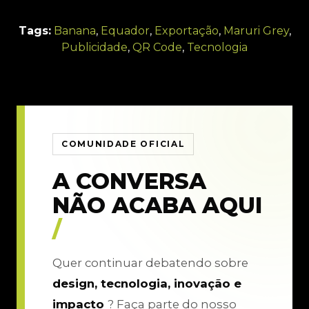
Tags:
Banana
,
Equador
,
Exportação
,
Maruri Grey
,
Publicidade
,
QR Code
,
Tecnologia
COMUNIDADE OFICIAL
A CONVERSA
NÃO ACABA AQUI
/
Quer continuar debatendo sobre
design, tecnologia, inovação e
impacto
? Faça parte do nosso