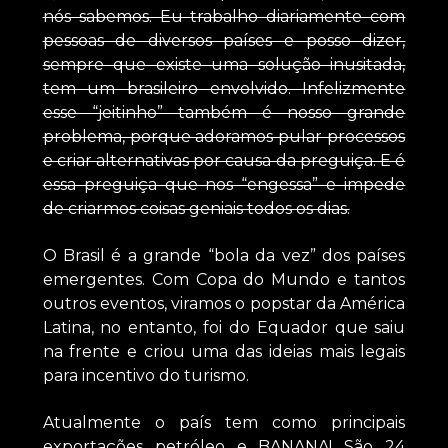
nós sabemos. Eu trabalho diariamente com
pessoas de diversos países e posso dizer,
sempre que existe uma solução inusitada,
tem um brasileiro envolvido. Infelizmente
esse “jeitinho” também é nosso grande
problema, porque adoramos pular processos
e criar alternativas por causa da preguiça. E é
essa preguiça que nos “engessa” e impede
de criarmos coisas geniais todos os dias.
O Brasil é a grande “bola da vez” dos países
emergentes. Com Copa do Mundo e tantos
outros eventos, viramos o popstar da América
Latina, no entanto, foi do Equador que saiu
na frente e criou uma das ideias mais legais
para incentivo do turismo.
Atualmente o país tem como principais
exportações petróleo e BANANA! São 24