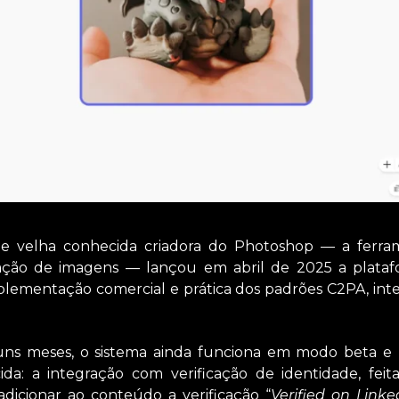
e velha conhecida criadora do Photoshop — a ferra
lação de imagens — lançou em abril de 2025 a plata
plementação comercial e prática dos padrões C2PA, int
guns meses, o sistema ainda funciona em modo beta e
da: a integração com verificação de identidade, fei
 adicionar ao conteúdo a verificação “
Verified on Linke