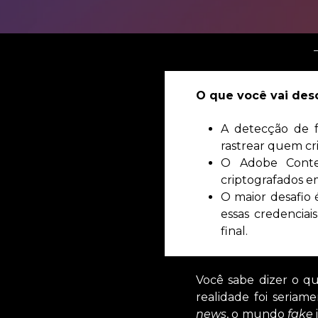
O que você vai desc
A detecção de fa
rastrear quem cr
O Adobe Conten
criptografados em
O maior desafio 
essas credenciai
final.
Você sabe dizer o qu
realidade foi seriam
news
, o mundo
fake