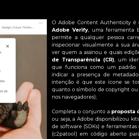
O Adobe Content Authenticity é d
Adobe Verify
, uma ferramenta 
permite a qualquer pessoa car
inspecionar visualmente a sua ár
ver quem a assinou e quais ediçõe
de Transparência (CR)
, um ide
que funciona como um padrão vi
indicar a presença de metadados
intenção é que este ícone se to
quanto o símbolo de copyright o
nos navegadores);
Completa o conjunto a
proposta 
ou seja, a Adobe disponibilizou ki
de software (SDKs) e ferramentas
(c2patool) em código aberto par