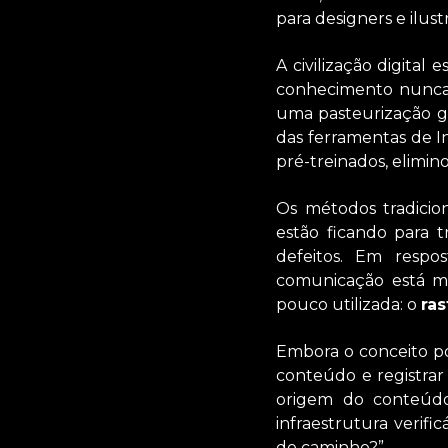
para designers e ilust
A civilização digita
conhecimento nunca 
uma pasteurização ge
das ferramentas de In
pré-treinados, elimin
Os métodos tradicion
estão ficando para t
defeitos. Em respo
comunicação está m
pouco utilizada: o
ra
Embora o conceito pos
conteúdo e registrar
origem do conteúdo
infraestrutura verif
do caminho?”.