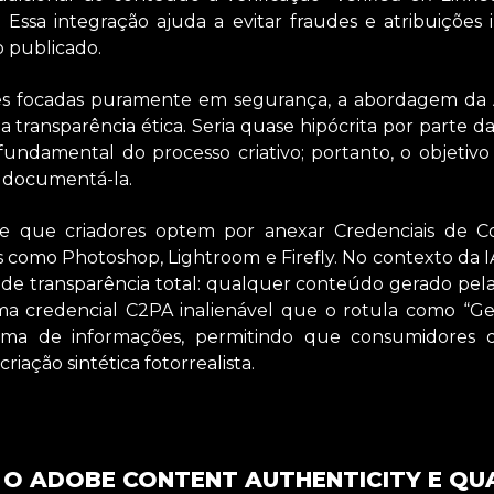
Essa integração ajuda a evitar fraudes e atribuições i
o publicado.
es focadas puramente em segurança, a abordagem da
 na transparência ética. Seria quase hipócrita por parte 
undamental do processo criativo; portanto, o objetiv
s documentá-la.
te que criadores optem por anexar Credenciais de C
s como Photoshop, Lightroom e Firefly. No contexto da I
e transparência total: qualquer conteúdo gerado pela 
 credencial C2PA inalienável que o rotula como “Gerad
tema de informações, permitindo que consumidores 
riação sintética fotorrealista.
O ADOBE CONTENT AUTHENTICITY E QUA