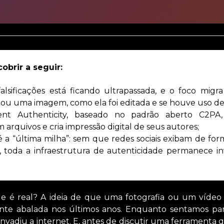
obrir a seguir:
lsificações está ficando ultrapassada, e o foco migra
iou uma imagem, como ela foi editada e se houve uso de 
t Authenticity, baseado no padrão aberto C2PA, 
 arquivos e cria impressão digital de seus autores;
é a “última milha”: sem que redes sociais exibam de for
s, toda a infraestrutura de autenticidade permanece inv
e é real? A ideia de que uma fotografia ou um vídeo 
ente abalada nos últimos anos. Enquanto sentamos par
invadiu a internet. E, antes de discutir uma ferramenta 