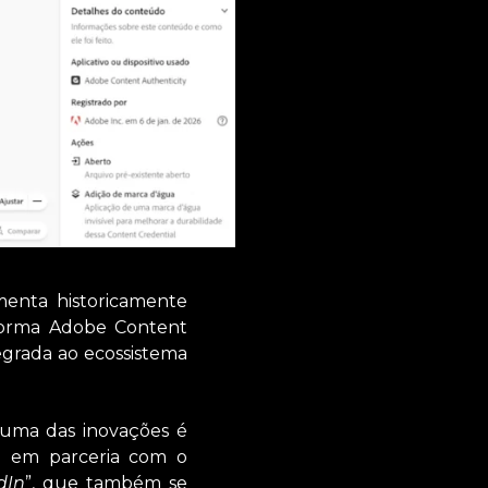
menta historicamente
forma Adobe Content
egrada ao ecossistema
 uma das inovações é
ta em parceria com o
dIn
”, que também se