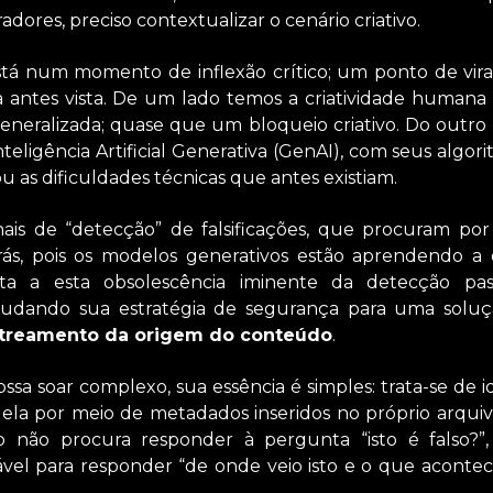
radores, preciso contextualizar o cenário criativo.
l está num momento de inflexão crítico; um ponto de vi
antes vista. De um lado temos a criatividade humana b
neralizada; quase que um bloqueio criativo. Do outro 
teligência Artificial Generativa (GenAI), com seus algo
ou as dificuldades técnicas que antes existiam.
ais de “detecção” de falsificações, que procuram por i
rás, pois os modelos generativos estão aprendendo a c
sta a esta obsolescência iminente da detecção pa
udando sua estratégia de segurança para uma soluçã
streamento da origem do conteúdo
.
sa soar complexo, sua essência é simples: trata-se de i
 ela por meio de metadados inseridos no próprio arqui
 não procura responder à pergunta “isto é falso?”,
icável para responder “de onde veio isto e o que aconte