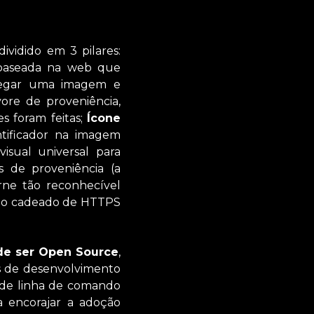
ividido em 3 pilares:
baseada na web que
regar uma imagem e
vore de proveniência,
s foram feitas;
Ícone
ntificador na imagem
sual universal para
 de proveniência (a
rne tão reconhecível
u o cadeado de HTTPS
de ser Open Source
,
ts de desenvolvimento
 de linha de comando
a encorajar a adoção