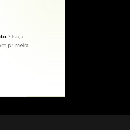
cto
? Faça
em primeira