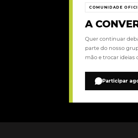
COMUNIDADE OFIC
A CONVE
Quer continuar de
parte do nosso gru
mão e trocar ideias 
Participar ag