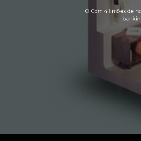
O Com 4 limões de ho
banking