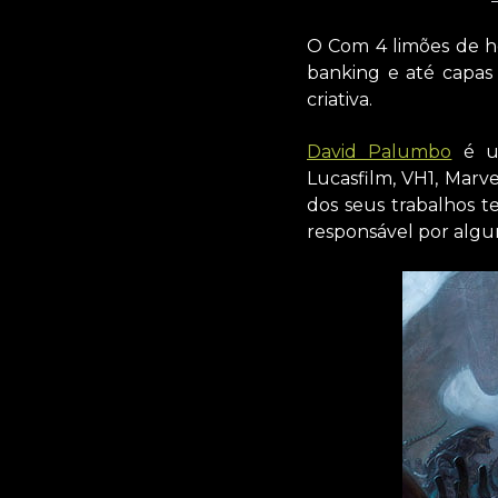
O Com 4 limões de ho
banking e até capas 
criativa.
David Palumbo
é um
Lucasfilm, VH1, Marve
dos seus trabalhos t
responsável por algu