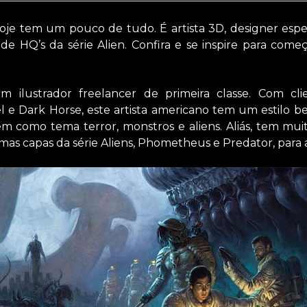
je tem um pouco de tudo. É artista 3D, designer espe
de HQ’s da série Alien. Confira e se inspire para co
 ilustrador freelancer de primeira classe. Com cli
l e Dark Horse, este artista americano tem um estilo be
em como tema terror, monstros e aliens. Aliás, tem mui
mas capas da série Aliens, Phometheus e Predator, para 