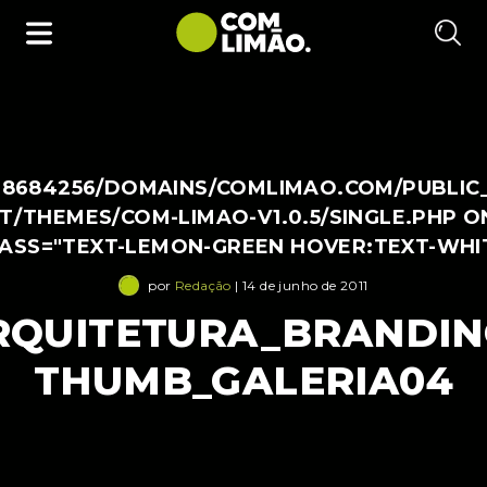
38684256/DOMAINS/COMLIMAO.COM/PUBLIC
/THEMES/COM-LIMAO-V1.0.5/SINGLE.PHP O
LASS="TEXT-LEMON-GREEN HOVER:TEXT-WHI
por
Redação
| 14 de junho de 2011
RQUITETURA_BRANDIN
THUMB_GALERIA04