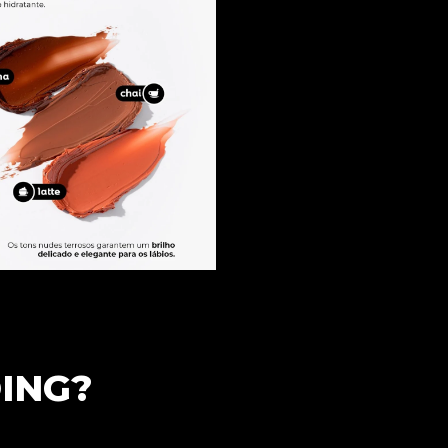
DING?