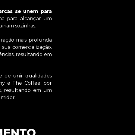
arcas se unem para
uma para alcançar um
riam sozinhas.
egração mais profunda
sua comercialização.
ências, resultando em
e de unir qualidades
my e The Coffee, por
és, resultando em um
umidor.
AMENTO