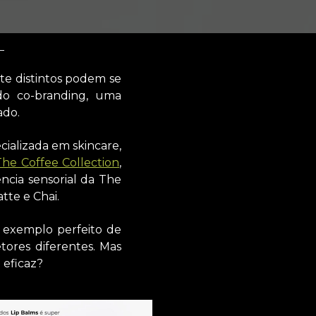
e distintos podem se
do co-branding, uma
ado.
ializada em skincare,
The Coffee Collection
,
cia sensorial da The
tte e Chai.
 exemplo perfeito de
ores diferentes. Mas
 eficaz?