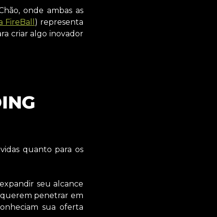
 Chão, onde ambas as
 FireBall
) representa
a criar algo inovador
DING
vidas quanto para os
xpandir seu alcance
ue querem penetrar em
onheciam sua oferta