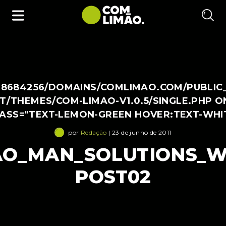
38684256/DOMAINS/COMLIMAO.COM/PUBLIC
/THEMES/COM-LIMAO-V1.0.5/SINGLE.PHP O
LASS="TEXT-LEMON-GREEN HOVER:TEXT-WHI
por
Redação
| 23 de junho de 2011
AO_MAN_SOLUTIONS_W
POST02