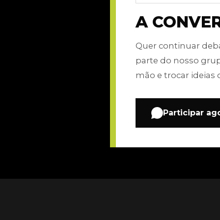
A CONVE
Quer continuar de
parte do nosso gru
mão e trocar ideias 
Participar ag