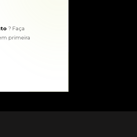
cto
? Faça
em primeira