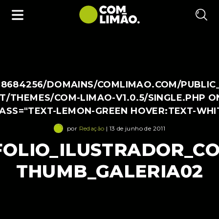
38684256/DOMAINS/COMLIMAO.COM/PUBLIC
/THEMES/COM-LIMAO-V1.0.5/SINGLE.PHP O
LASS="TEXT-LEMON-GREEN HOVER:TEXT-WHI
por
Redação
| 13 de junho de 2011
OLIO_ILUSTRADOR_CO
THUMB_GALERIA02