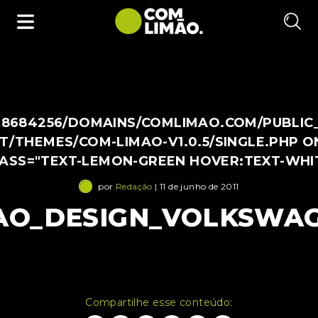
38684256/DOMAINS/COMLIMAO.COM/PUBLIC
/THEMES/COM-LIMAO-V1.0.5/SINGLE.PHP O
LASS="TEXT-LEMON-GREEN HOVER:TEXT-WHI
por
Redação
| 11 de junho de 2011
AO_DESIGN_VOLKSWA
Compartilhe esse conteúdo: