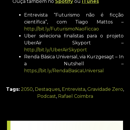
Ouça também no
Spotify
ou
iTunes
Entrevista “Futurismo não é ficção
científica”, com Tiago Mattos –
http://bit.ly/FuturismoNaoFiccao
Uber seleciona finalistas para o projeto
UberAir Skyport –
http://bit.ly/UberAirSkyport
Renda Básica Universal, via Kurzgesagt – In
a Nutshell –
https://bit.ly/RendaBasicaUniversal
Tags:
2050
,
Destaques
,
Entrevista
,
Gravidade Zero
,
Podcast
,
Rafael Coimbra