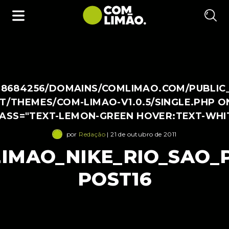
38684256/DOMAINS/COMLIMAO.COM/PUBLIC
/THEMES/COM-LIMAO-V1.0.5/SINGLE.PHP O
LASS="TEXT-LEMON-GREEN HOVER:TEXT-WHI
por
Redação
| 21 de outubro de 2011
IMAO_NIKE_RIO_SAO_
POST16