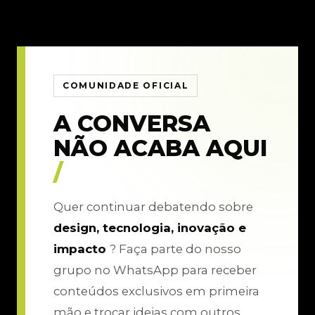
COMUNIDADE OFICIAL
A CONVERSA
NÃO ACABA AQUI
/
Quer continuar debatendo sobre
design, tecnologia, inovação e
impacto
? Faça parte do nosso
grupo no WhatsApp para receber
conteúdos exclusivos em primeira
mão e trocar ideias com outros