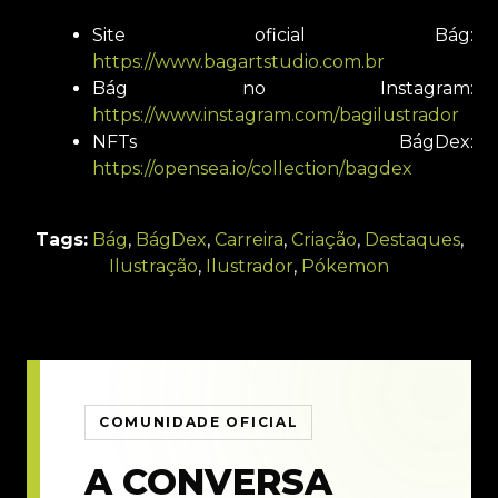
Site oficial Bág:
https://www.bagartstudio.com.br
Bág no Instagram:
https://www.instagram.com/bagilustrador
NFTs BágDex:
https://opensea.io/collection/bagdex
Tags:
Bág
,
BágDex
,
Carreira
,
Criação
,
Destaques
,
Ilustração
,
Ilustrador
,
Pókemon
COMUNIDADE OFICIAL
A CONVERSA