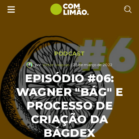
PODCAST
por
Victor Vasques
| 23 de março de 2022
EPISÓDIO #06:
WAGNER "BÁG" E
PROCESSO DE
CRIAÇÃO DA
BÁGDEX