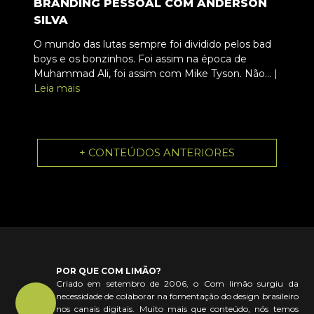
BRANDING PESSOAL COM ANDERSON
SILVA
O mundo das lutas sempre foi dividido pelos bad
boys e os bonzinhos. Foi assim na época de
Muhammad Ali, foi assim com Mike Tyson. Não... |
Leia mais
+ CONTEÚDOS ANTERIORES
POR QUE COM LIMÃO?
Criado em setembro de 2006, o Com limão surgiu da
necessidade de colaborar na fomentação do design brasileiro
nos canais digitais. Muito mais que conteúdo, nós temos