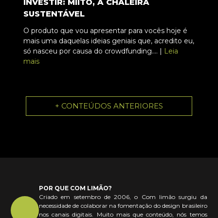
INVESTIR: MIITO, A CHALEIRA
SUSTENTÁVEL
O produto que vou apresentar para vocês hoje é
mais uma daquelas ideias geniais que, acredito eu,
só nasceu por causa do crowdfunding.... |
Leia
mais
+ CONTEÚDOS ANTERIORES
POR QUE COM LIMÃO?
Criado em setembro de 2006, o Com limão surgiu da
necessidade de colaborar na fomentação do design brasileiro
nos canais digitais. Muito mais que conteúdo, nós temos