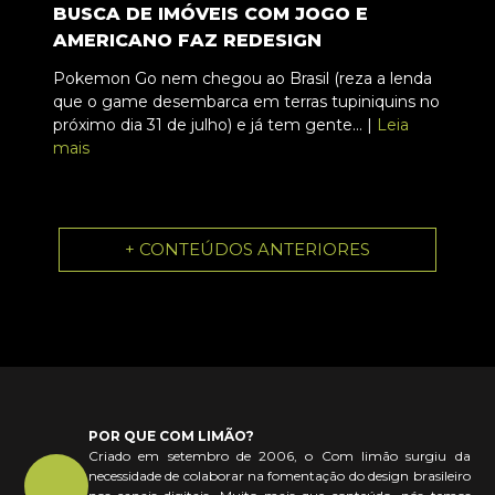
BUSCA DE IMÓVEIS COM JOGO E
AMERICANO FAZ REDESIGN
Pokemon Go nem chegou ao Brasil (reza a lenda
que o game desembarca em terras tupiniquins no
próximo dia 31 de julho) e já tem gente... |
Leia
mais
+ CONTEÚDOS ANTERIORES
POR QUE COM LIMÃO?
Criado em setembro de 2006, o Com limão surgiu da
necessidade de colaborar na fomentação do design brasileiro