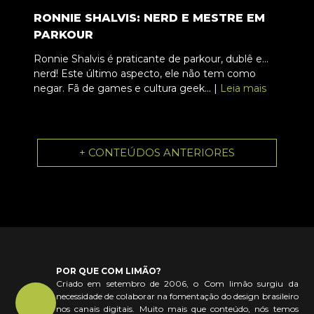
RONNIE SHALVIS: NERD E MESTRE EM
PARKOUR
Ronnie Shalvis é praticante de parkour, dublê e...
nerd! Este último aspecto, ele não tem como
negar. Fã de games e cultura geek... |
Leia mais
+ CONTEÚDOS ANTERIORES
POR QUE COM LIMÃO?
Criado em setembro de 2006, o Com limão surgiu da
necessidade de colaborar na fomentação do design brasileiro
nos canais digitais. Muito mais que conteúdo, nós temos