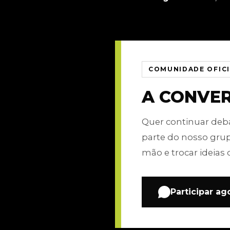
COMUNIDADE OFIC
A CONVE
Quer continuar de
parte do nosso gru
mão e trocar ideias 
Participar ag