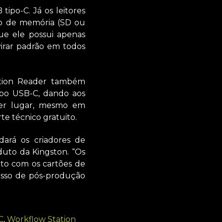
ipo-C. Já os leitores
ão de memória (SD ou
ue ele possui apenas
virar padrão em todos
ation Reader também
bo USB-C, dando aos
quer lugar, mesmo em
e técnico gratuito.
dará os criadores de
duto da Kingston. “Os
nto com os cartões de
sso de pós-produção
C
,
Workflow Station