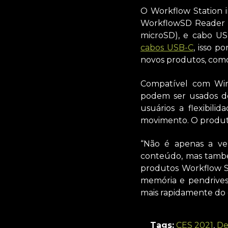
O Workflow Station i
WorkflowSD Reader e
microSD), e cabo US
cabos USB-C
, isso p
novos produtos, como
Compatível com Win
podem ser usados d
usuários a flexibil
movimento. O produto 
“Não é apenas a ver
conteúdo, mas também
produtos Workflow St
memória e pendrive
mais rapidamente do
Tags:
CES 2021
,
De