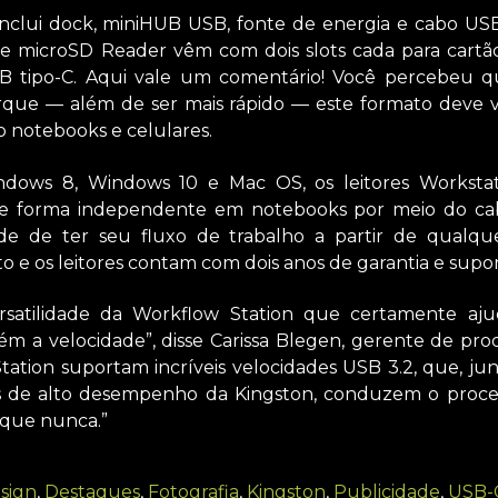
nclui dock, miniHUB USB, fonte de energia e cabo USB t
 microSD Reader vêm com dois slots cada para cart
B tipo-C. Aqui vale um comentário! Você percebeu q
orque — além de ser mais rápido — este formato deve 
 notebooks e celulares.
dows 8, Windows 10 e Mac OS, os leitores Workst
e forma independente em notebooks por meio do ca
idade de ter seu fluxo de trabalho a partir de qual
e os leitores contam com dois anos de garantia e suport
satilidade da Workflow Station que certamente aju
 a velocidade”, disse Carissa Blegen, gerente de pro
ation suportam incríveis velocidades USB 3.2, que, ju
s de alto desempenho da Kingston, conduzem o proce
 que nunca.”
sign
,
Destaques
,
Fotografia
,
Kingston
,
Publicidade
,
USB-