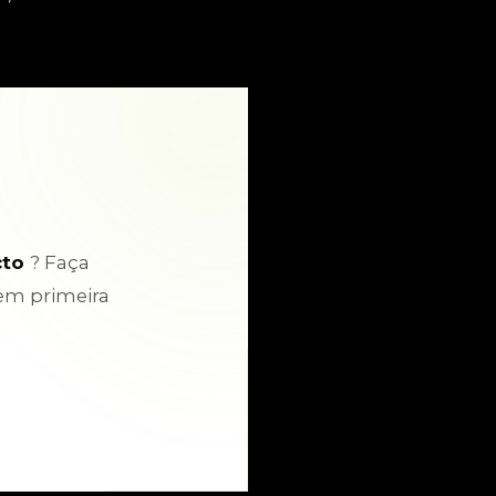
cto
? Faça
em primeira