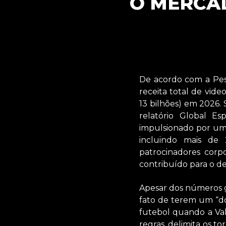
O MERCAD
De acordo com a Pesq
receita total de vid
13 bilhões) em 2026. 
relatório Global E
impulsionado por um 
incluindo mais de
patrocinadores corp
contribuído para o d
Apesar dos números g
fato de terem um “do
futebol quando a Valv
regras, delimita os t