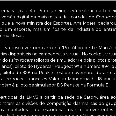
emana (dias 14 e 15 de janeiro) será realizada a terce
, versão digital da mais mítica das corridas de
Enduran
 que a nova ministra dos Esportes, Ana Moser, declar
o um esporte, mas sim “parte da indústria do entre
como Moser.
t vai inscrever um carro na “Protótipo de Le Mans”(
as disponíveis no campeonato virtual. No cockpit virtu
r dois
sim racers
(pilotos de simulador) e dois pilotos pro
 anos), piloto do Hypercar Peugeot 9X8 número #94; 
 piloto do 9X8 no Rookie Test de novembro, durante a
os
sim racers
franceses Valentin Mandernach (18 anos)
ambém é piloto de simulador DS Penske na Formula E.
rticipar da LMVS a partir da sede de Satory, área ao
ontram as divisões de competição das marcas do grupo
ias montadoras, de escuderias reais e provenientes
mula 1, bem como de pilotos emblemáticos, completa