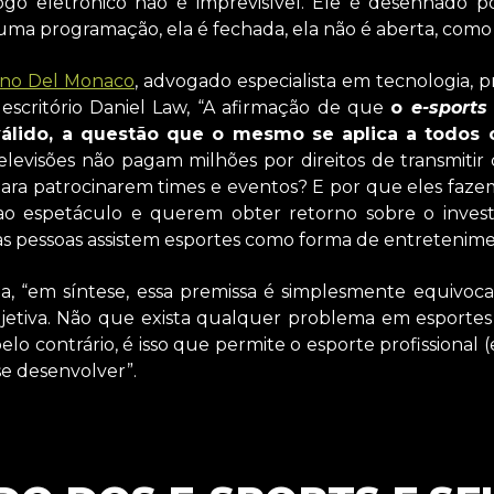
ogo eletrônico não é imprevisível. Ele é desenhado
 É uma programação, ela é fechada, ela não é aberta, como
ano Del Monaco
, advogado especialista em tecnologia, 
 escritório Daniel Law, “A afirmação de que
o
e-sports
álido, a questão que o mesmo se aplica a todos 
 televisões não pagam milhões por direitos de transmiti
ara patrocinarem times e eventos? E por que eles faze
ao espetáculo e querem obter retorno sobre o invest
as pessoas assistem esportes como forma de entretenime
, “em síntese, essa premissa é simplesmente equivoca
bjetiva. Não que exista qualquer problema em esporte
elo contrário, é isso que permite o esporte profissiona
se desenvolver”.