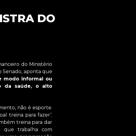
ISTRA DO
nanceiro do Ministério
no Senado, aponta que
e modo informal ou
o da saúde, o alto
mento, não é esporte.
al treina para fazer’.
também treina para dar
a que trabalha com