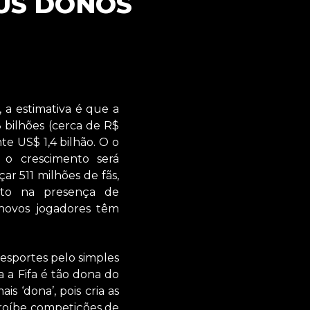
EUS DONOS
 a estimativa é que a
 bilhões (cerca de R$
te US$ 1,4 bilhão. O o
 o crescimento será
r 511 milhões de fãs,
nto na presença de
 novos jogadores têm
esportes pelo simples
 a Fifa é tão dona do
s ‘dona’, pois cria as
 proíbe competições de