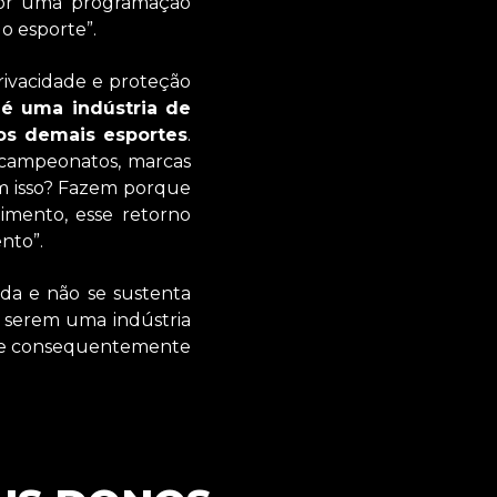
 por uma programação
 o esporte”.
privacidade e proteção
é uma indústria de
os demais esportes
.
r campeonatos, marcas
m isso? Fazem porque
imento, esse retorno
nto”.
da e não se sustenta
s serem uma indústria
l (e consequentemente