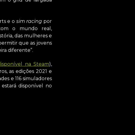
ts e o
sim racing
por
com o mundo real,
tória, das mulheres e
rmitir que as jovens
ra diferente”.
disponível na Steam
),
os, as edições 2021 e
ades e 116 simuladores
estará disponível no