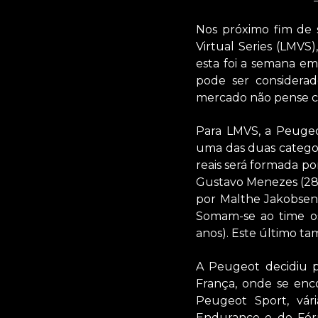
Nos próximo fim de s
Virtual Series (LMVS)
esta foi a semana em
pode ser considerad
mercado não pense 
Para LMVS, a Peugeo
uma das duas categori
reais será formada po
Gustavo Menezes (28
por Malthe Jakobsen,
Somam-se ao time 
anos). Este último t
A Peugeot decidiu pa
França, onde se enc
Peugeot Sport, vár
Endurance e de Fór