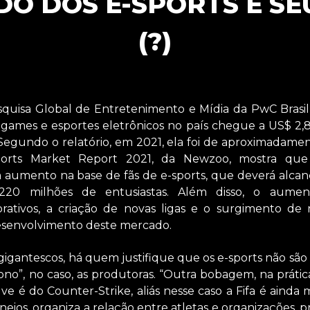
O DOS E-SPORTS E S
(?)
uisa Global de Entretenimento e Mídia da PwC Brasil,
eogames e esportes eletrônicos no país chegue a US$ 2,8
Segundo o relatório, em 2021, ela foi de aproximadamen
sports Market Report 2021, da Newzoo, mostra que
aumento na base de fãs de e-sports, que deverá alcança
 220 milhões de entusiastas. Além disso, o aume
orativos, a criação de novas ligas e o surgimento de
esenvolvimento deste mercado.
igantescos, há quem justifique que os e-sports não são 
no”, no caso, as produtoras. “Outra bobagem, na prática
e é do Counter-Strike, aliás nesse caso a Fifa é ainda mai
orneios, organiza a relação entre atletas e organizações,