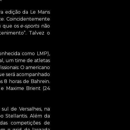
ira edição da Le Mans
ce
. Coincidentemente
ou que os
e-sports
não
tenimento”. Talvez o
conhecida como LMP),
al, um time de atletas
fissionais: O americano
que será acompanhado
s 8 horas de Bahrein.
 e Maxime Brient (24
 sul de Versalhes, na
 Stellantis. Além da
 das competições de
m o grid de largada