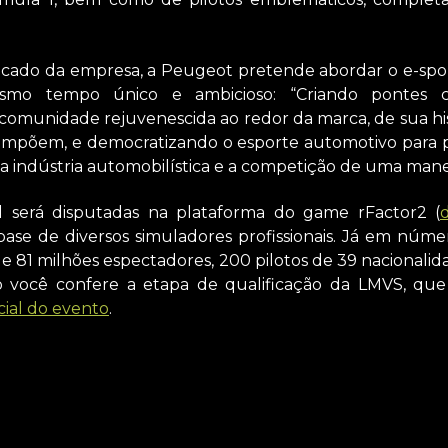
do da empresa, a Peugeot pretende abordar o e-spor
mo tempo único e ambicioso: “Criando pontes 
munidade rejuvenescida ao redor da marca, de sua his
mpõem, e democratizando o esporte automotivo para pe
 indústria automobilística e a competição de uma manei
l será disputadas na plataforma do game rFactor2 (
base de diversos simuladores profissionais. Já em númer
 81 milhões espectadores, 200 pilotos de 39 nacionalid
o você confere a etapa de qualificação da LMVS, que 
icial do evento
.