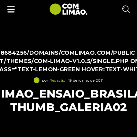
38684256/DOMAINS/COMLIMAO.COM/PUBLIC
/THEMES/COM-LIMAO-V1.0.5/SINGLE.PHP O
LASS="TEXT-LEMON-GREEN HOVER:TEXT-WHI
por
Redação
| 19 de junho de 2011
IMAO_ENSAIO_BRASIL
THUMB_GALERIA02