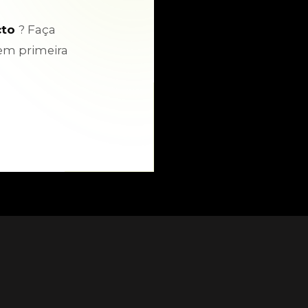
cto
? Faça
em primeira