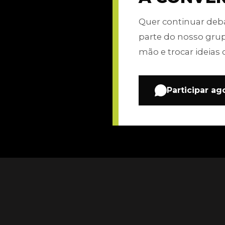
Quer continuar de
parte do nosso gru
mão e trocar ideias 
Participar ag