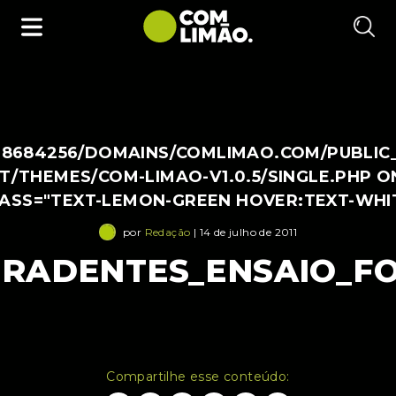
38684256/DOMAINS/COMLIMAO.COM/PUBLIC
/THEMES/COM-LIMAO-V1.0.5/SINGLE.PHP O
LASS="TEXT-LEMON-GREEN HOVER:TEXT-WHI
por
Redação
| 14 de julho de 2011
IRADENTES_ENSAIO_FO
Compartilhe esse conteúdo: